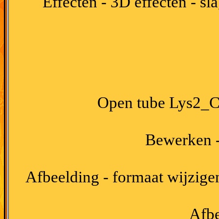
Effecten - 3D effecten - s
Open tube Lys2_Ci
Bewerken -
Afbeelding - formaat wijzigen
Afbe