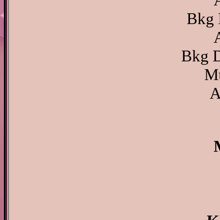
Bkg 
Bkg D
Mu
A