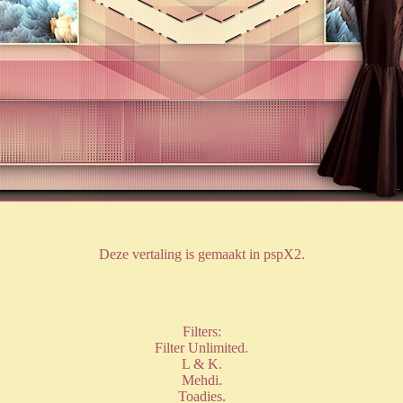
Deze vertaling is gemaakt in pspX2.
Filters:
Filter Unlimited.
L & K.
Mehdi.
Toadies.