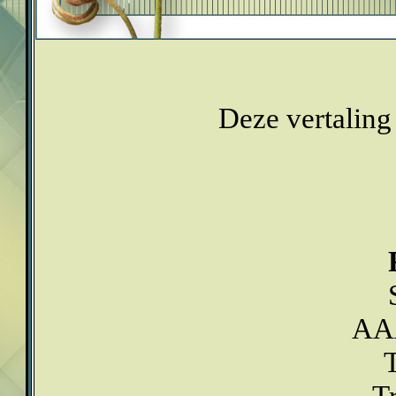
Deze vertaling
AA
T
T