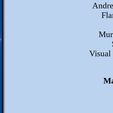
Andrew
Fla
Mura
Visual
Ma