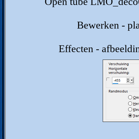
Open tube LMO_deco01
Bewerken - pla
Effecten - afbeeldi