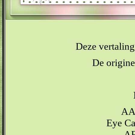
Deze vertaling
De origine
AA
Eye Ca
AF