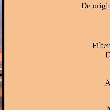
De origi
Filte
D
A