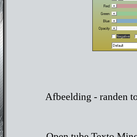
Afbeelding - randen t
Open tube Texto Mino