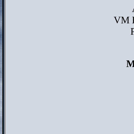
VM E
M