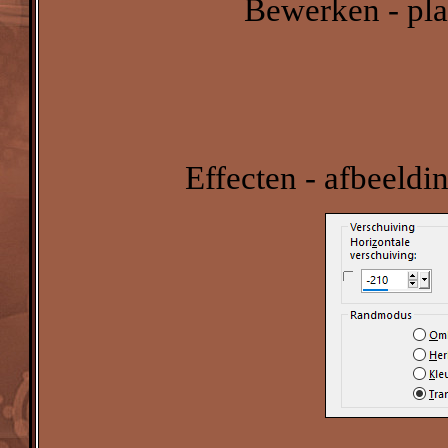
Bewerken - pla
Effecten - afbeeldi