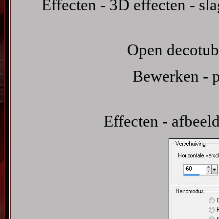
Effecten - 3D effecten - s
Open decotube
Bewerken - p
Effecten - afbeel