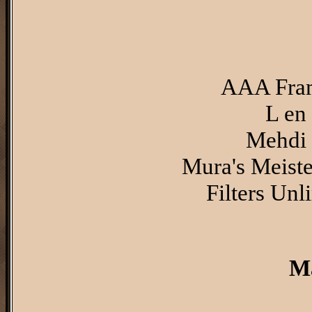
AAA Fram
L en
Mehdi -
Mura's Meister
Filters Unl
Ma