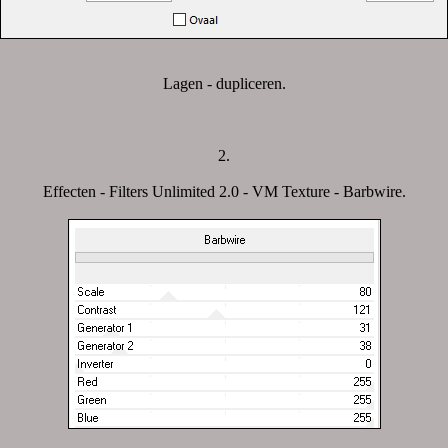
Lagen - dupliceren.
2.
Effecten - Filters Unlimited 2.0 - VM Texture - Barbwire.