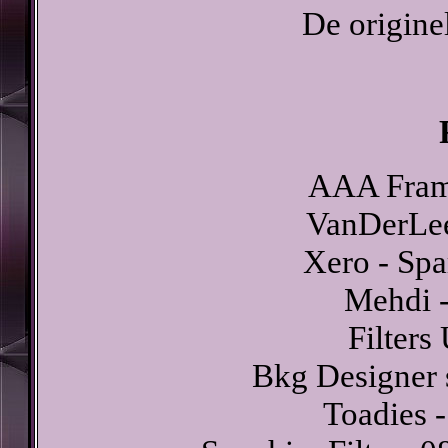
De originel
AAA Frame
VanDerLee
Xero - Spar
Mehdi -
Filters
Bkg Designer s
Toadies 