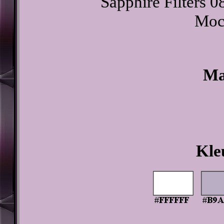
Sapphire Filters 
Moc
Ma
Kle