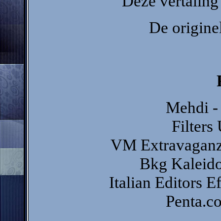
Deze vertaling
De originel
Mehdi -
Filters
VM Extravaganza 
Bkg Kaleido
Italian Editors E
Penta.co