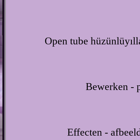
Open tube hüzünlüyıll
Bewerken - p
Effecten - afbeel