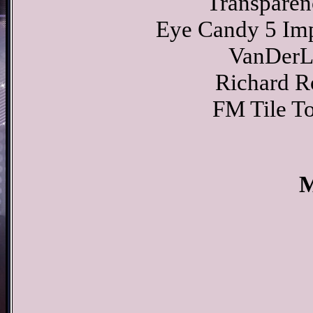
Transparen
Eye Candy 5 Imp
VanDerL
Richard R
FM Tile To
M