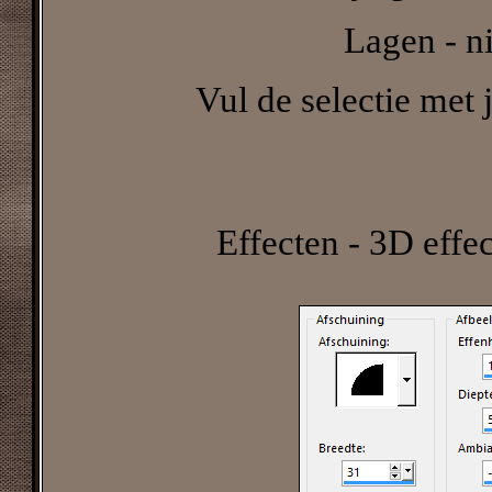
Lagen - n
Vul de selectie met j
Effecten - 3D effe