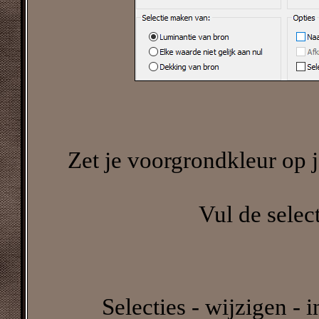
Zet je voorgrondkleur op j
Vul de selec
Selecties - wijzigen - 