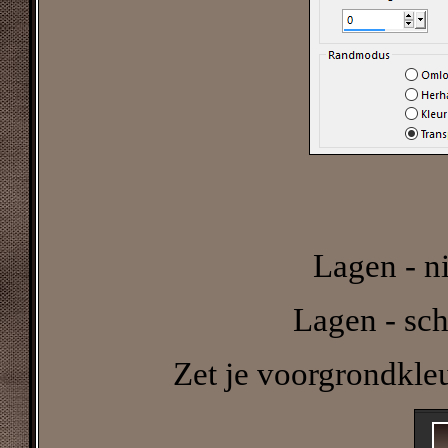
Lagen - n
Lagen - sch
Zet je voorgrondkle