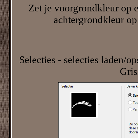
Zet je voorgrondkleur op e
achtergrondkleur op 
Selecties - selecties laden/op
Gri