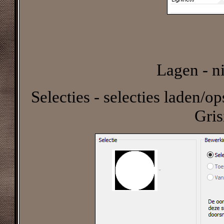
Lagen - n
Selecties - selecties laden/op
Gri