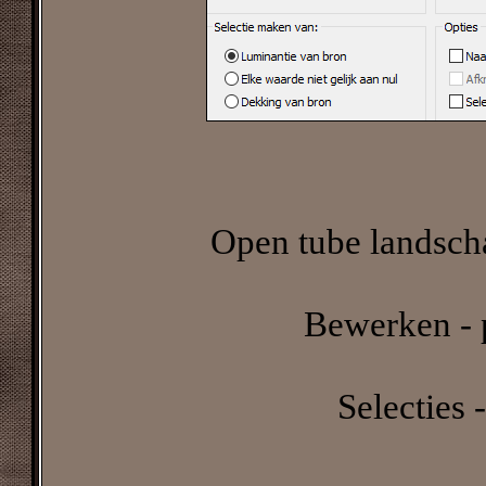
Open tube landscha
Bewerken - p
Selecties -