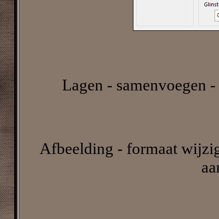
Lagen - samenvoegen - 
Afbeelding - formaat wijzig
aa