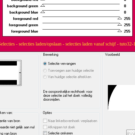
electies - selecties laden/opslaan - selecties laden vanaf schijf - tuto32-