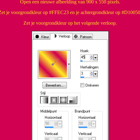
Open een nieuwe afbeelding van 900 x 550 pixels.
Zet je voorgrondkleur op #FFEC23 en je achtergrondkleur op #D10050
Zet je voorgrondkleur op het volgende verloop.