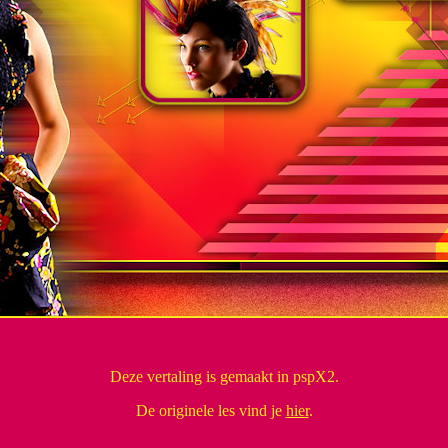
Deze vertaling is gemaakt in pspX2.
De originele les vind je
hier
.