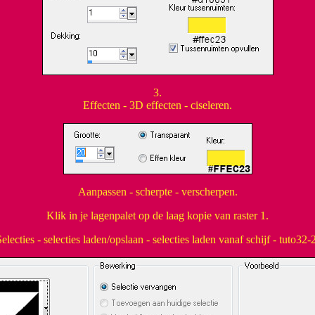
3.
Effecten - 3D effecten - ciseleren.
Aanpassen - scherpte - verscherpen.
Klik in je lagenpalet op de laag kopie van raster 1.
electies - selecties laden/opslaan - selecties laden vanaf schijf - tuto32-