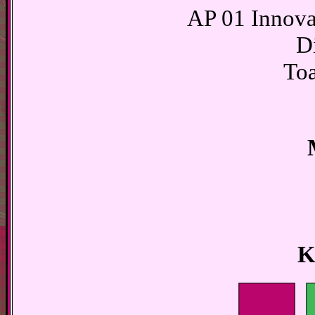
AP 01 Innovat
Di
Toa
K