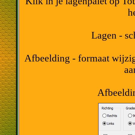
Klik in je lagenpalet op To
h
Lagen - sc
Afbeelding - formaat wijzig
aa
Afbeeldin