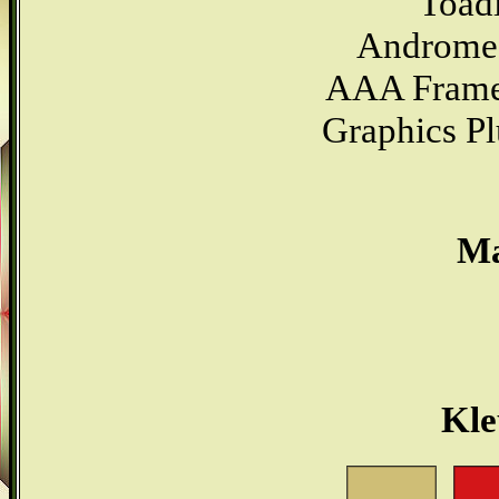
Toadi
Andromed
AAA Frames
Graphics Pl
Ma
Kle