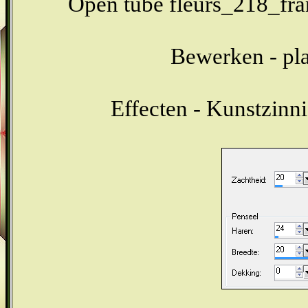
Open tube fleurs_218_fra
Bewerken - pla
Effecten - Kunstzinni