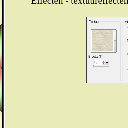
Effecten - textuureffecte