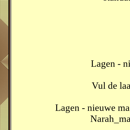
Lagen - n
Vul de la
Lagen - nieuwe mas
Narah_ma