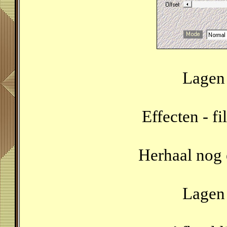
Lagen 
Effecten - fi
Herhaal nog e
Lagen 