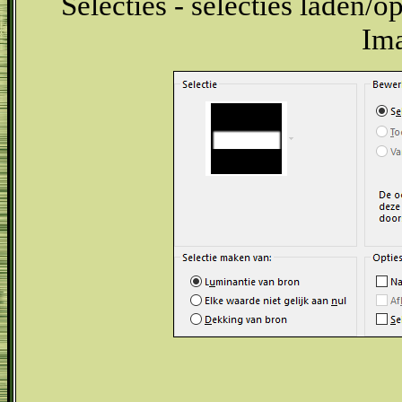
Selecties - selecties laden/op
Ima