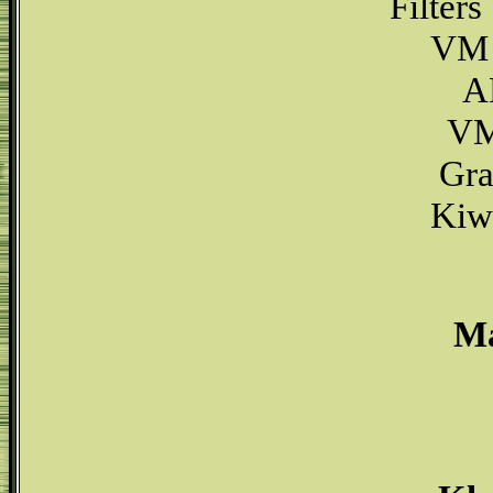
Filters
VM I
AP
VM
Gra
Kiwi
Ma