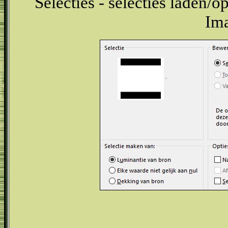
Selecties - selecties laden/op
Ima