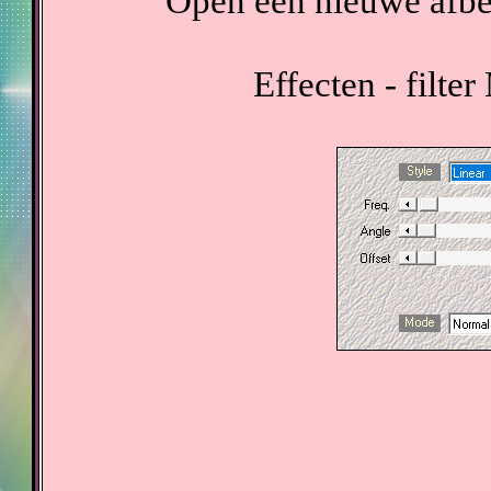
Open een nieuwe afbee
Effecten - filte