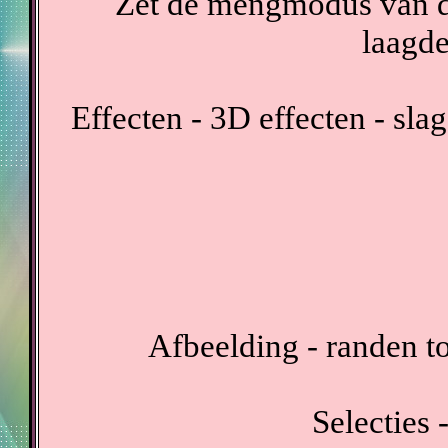
Zet de mengmodus van d
laagde
Effecten - 3D effecten - sl
Afbeelding - randen t
Selecties -